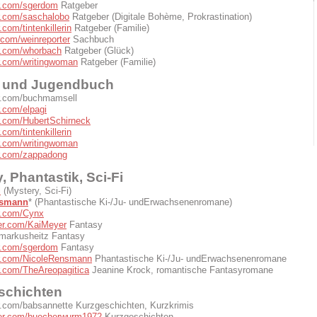
ter.com/sgerdom
Ratgeber
ter.com/saschalobo
Ratgeber (Digitale Bohème, Prokrastination)
r.com/tintenkillerin
Ratgeber (Familie)
ercom/weinreporter
Sachbuch
ter.com/whorbach
Ratgeber (Glück)
ter.com/writingwoman
Ratgeber (Familie)
- und Jugendbuch
ter.com/buchmamsell
er.com/elpagi
ter.com/HubertSchirneck
r.com/tintenkillerin
ter.com/writingwoman
ter.com/zappadong
, Phantastik, Sci-Fi
l
(Mystery, Sci-Fi)
nsmann
* (Phantastische Ki-/Ju- undErwachsenenromane)
er.com/Cynx
tter.com/KaiMeyer
Fantasy
/markusheitz Fantasy
ter.com/sgerdom
Fantasy
ter.com/NicoleRensmann
Phantastische Ki-/Ju- undErwachsenenromane
er.com/TheAreopagitica
Jeanine Krock, romantische Fantasyromane
schichten
ter.com/babsannette Kurzgeschichten, Kurzkrimis
tter.com/buecherwurm1972
Kurzgeschichten