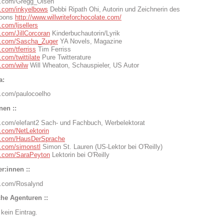
ter.com/Gregg_Olsen
er.com/inkyelbows
Debbi Ripath Ohi, Autorin und Zeichnerin des
toons
http://www.willwriteforchocolate.com/
r.com/ljsellers
er.com/JillCorcoran
Kinderbuchautorin/Lyrik
ter.com/Sascha_Zuger
YA Novels, Magazine
r.com/tferriss
Tim Ferriss
r.com/twittilate
Pure Twitterature
er.com/wilw
Will Wheaton, Schauspieler, US Autor
a:
er.com/paulocoelho
nen ::
ter.com/elefant2 Sach- und Fachbuch, Werbelektorat
er.com/NetLektorin
ter.com/HausDerSprache
er.com/simonstl
Simon St. Lauren (US-Lektor bei O'Reilly)
ter.com/SaraPeyton
Lektorin bei O'Reilly
er:innen ::
er.com/Rosalynd
sche Agenturen ::
 kein Eintrag.