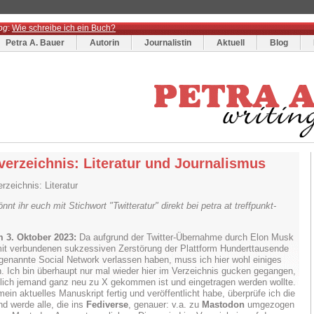
og
:
Wie schreibe ich ein Buch?
Petra A. Bauer
Autorin
Journalistin
Aktuell
Blog
verzeichnis: Literatur und Journalismus
nnt ihr euch mit Stichwort "Twitteratur" direkt bei
petra at treffpunkt-
 3. Oktober 2023:
Da aufgrund der Twitter-Übernahme durch Elon Musk
it verbundenen sukzessiven Zerstörung der Plattform Hunderttausende
 genannte Social Network verlassen haben, muss ich hier wohl einiges
n. Ich bin überhaupt nur mal wieder hier im Verzeichnis gucken gegangen,
hlich jemand ganz neu zu X gekommen ist und eingetragen werden wollte.
ein aktuelles Manuskript fertig und veröffentlicht habe, überprüfe ich die
d werde alle, die ins
Fediverse
, genauer: v.a. zu
Mastodon
umgezogen