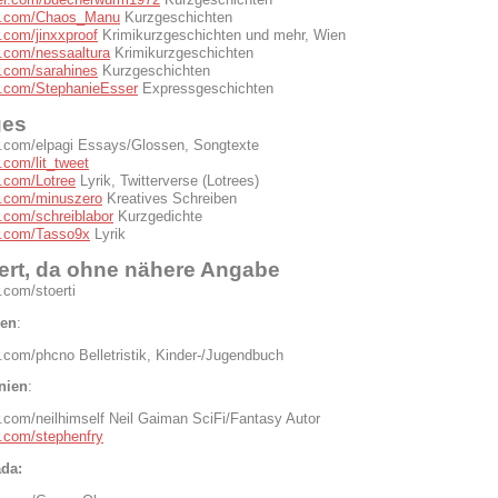
ter.com/Chaos_Manu
Kurzgeschichten
er.com/jinxxproof
Krimikurzgeschichten und mehr, Wien
er.com/nessaaltura
Krimikurzgeschichten
er.com/sarahines
Kurzgeschichten
ter.com/StephanieEsser
Expressgeschichten
ges
ter.com/elpagi Essays/Glossen, Songtexte
er.com/lit_tweet
er.com/Lotree
Lyrik, Twitterverse (Lotrees)
er.com/minuszero
Kreatives Schreiben
er.com/schreiblabor
Kurzgedichte
ter.com/Tasso9x
Lyrik
ert, da ohne nähere Angabe
r.com/stoerti
ien
:
er.com/phcno Belletristik, Kinder-/Jugendbuch
nien
:
ter.com/neilhimself Neil Gaiman SciFi/Fantasy Autor
er.com/stephenfry
da: