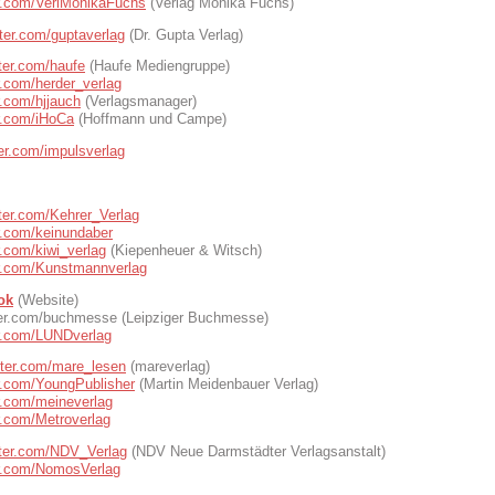
ter.com/VerlMonikaFuchs
(Verlag Monika Fuchs)
itter.com/guptaverlag
(Dr. Gupta Verlag)
tter.com/haufe
(Haufe Mediengruppe)
er.com/herder_verlag
er.com/hjjauch
(Verlagsmanager)
er.com/iHoCa
(Hoffmann und Campe)
tter.com/impulsverlag
itter.com/Kehrer_Verlag
er.com/keinundaber
er.com/kiwi_verlag
(Kiepenheuer & Witsch)
ter.com/Kunstmannverlag
ok
(Website)
tter.com/buchmesse (Leipziger Buchmesse)
ter.com/LUNDverlag
itter.com/mare_lesen
(mareverlag)
ter.com/YoungPublisher
(Martin Meidenbauer Verlag)
er.com/meineverlag
er.com/Metroverlag
itter.com/NDV_Verlag
(NDV Neue Darmstädter Verlagsanstalt)
ter.com/NomosVerlag