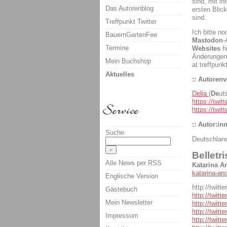
sind, mit i
Das Autorenblog
ersten Blic
sind.
Treffpunkt Twitter
Ich bitte n
BauernGartenFee
Mastodon
-
Termine
Websites
h
Änderungen 
Mein Buchshop
at treffpunk
Aktuelles
:: Autorenv
Delia
(
De
ut
https://twit
https://twit
:: Autor:inn
Suche
Deutschland
Belletri
Alle News per RSS
Katarina A
katarina-an
Englische Version
http://twitt
Gästebuch
http://twitt
Mein Newsletter
http://twit
http://twitt
Impressum
http://twit