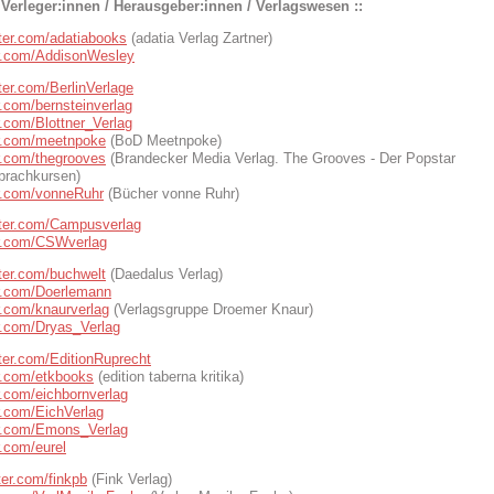
/ Verleger:innen / Herausgeber:innen / Verlagswesen ::
itter.com/adatiabooks
(adatia Verlag Zartner)
ter.com/AddisonWesley
tter.com/BerlinVerlage
er.com/bernsteinverlag
er.com/Blottner_Verlag
ter.com/meetnpoke
(BoD Meetnpoke)
er.com/thegrooves
(Brandecker Media Verlag. The Grooves - Der Popstar
prachkursen)
ter.com/vonneRuhr
(Bücher vonne Ruhr)
itter.com/Campusverlag
ter.com/CSWverlag
itter.com/buchwelt
(Daedalus Verlag)
ter.com/Doerlemann
er.com/knaurverlag
(Verlagsgruppe Droemer Knaur)
er.com/Dryas_Verlag
itter.com/EditionRuprecht
er.com/etkbooks
(edition taberna kritika)
er.com/eichbornverlag
er.com/EichVerlag
ter.com/Emons_Verlag
er.com/eurel
tter.com/finkpb
(Fink Verlag)