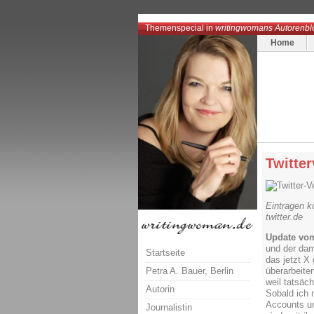
Themenspecial in
writingwomans Autorenbl
Home
Twitter
Eintragen kö
twitter.de
Update vom
und der dam
Startseite
das jetzt X
Petra A. Bauer, Berlin
überarbeite
weil tatsäc
Autorin
Sobald ich m
Accounts un
Journalistin