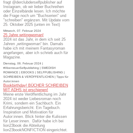
fragt @derclubderselfpublisher auf
Instagram, ob wir lieber Buchreihen
oder Einzelbände lesen. Ich möchte
die Frage noch um "Buchserien" und
"schreiben" ergänzen. Mit Update vom
25. Oktober 2025 (unten im Text)
Mittwoch, 07. Februar 2024
25 Jahre writingwoman!
2024 ist das Jahr, in dem ich seit 25
Jahren „writingwoman“ bin. Damals
habe ich mit meinem Fantasyroman
angefangen, aber ich schrieb auch für
Magazine.
Dienstag, 06. Februar 2024 |
#AbenteuerSelfpublishing | SWEDISH
ROMANCE | EBOOKS | SELFPUBLISHING |
SCHREIBEN & VERÖFFENTLICHEN | Tipps für
Autor:innen
Bookbirthday! BÜCHER SCHREIBEN
MIT ADHS ist erschienen!
Meine erste Veröffentlichung im Jahr
2024 ist weder Liebesroman noch
Krimi, sondern ein Sachbuch. Ein
Erfahrungsbericht. Ein Tagebuch.
Inspiration und Motivation für
Autor:innen. Blick hinter die Kulissen
für Leser:innen. Dafür habe ich bei
lion23book die Abteilung
lion23bookNONFICTION eingerichtet.