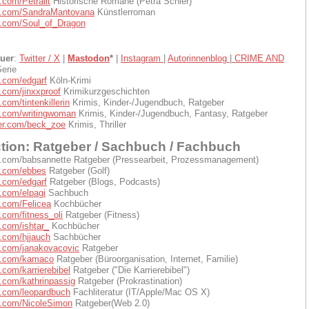
r.com/Petralit
Historische Romane (Petra Schier)
ter.com/SandraMantovana
Künstlerroman
ter.com/Soul_of_Dragon
auer
:
Twitter / X
|
Mastodon
*
|
Instagram
|
Autorinnenblog
|
CRIME AND
Serie
er.com/edgarf
Köln-Krimi
er.com/jinxxproof
Krimikurzgeschichten
r.com/tintenkillerin
Krimis, Kinder-/Jugendbuch, Ratgeber
ter.com/writingwoman
Krimis, Kinder-/Jugendbuch, Fantasy, Ratgeber
tter.com/beck_zoe
Krimis, Thriller
tion: Ratgeber / Sachbuch / Fachbuch
ter.com/babsannette Ratgeber (Pressearbeit, Prozessmanagement)
er.com/ebbes
Ratgeber (Golf)
er.com/edgarf
Ratgeber (Blogs, Podcasts)
er.com/elpagi
Sachbuch
er.com/Felicea
Kochbücher
er.com/fitness_oli
Ratgeber (Fitness)
er.com/ishtar_
Kochbücher
er.com/hjjauch
Sachbücher
er.com/janakovacovic
Ratgeber
ter.com/kamaco
Ratgeber (Büroorganisation, Internet, Familie)
er.com/karrierebibel
Ratgeber ("Die Karrierebibel")
er.com/kathrinpassig
Ratgeber (Prokrastination)
er.com/leopardbuch
Fachliteratur (IT/Apple/Mac OS X)
ter.com/NicoleSimon
Ratgeber(Web 2.0)