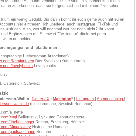
hren Mastodon-Accounts verlinken. Diese sind im Verzeichnis auf den
k daran zu erkennen, dass sie fettgedruckt und mit einem * versehen
och um ein wenig Geduld. Bis dahin könnt ihr euch gerne auch mit euren
Accounts hier eintragen. Ich überlege, auch
Instagram
,
TikTok
und
inzuzufügen. Also, wer will nochmal wer hat noch nicht? Ihr könnt
und Ergänzungen mit Stichwort "Twitteratur" direkt bei petra
t-twitter.de melden.
ereinigungen und -plattformen ::
schsprachige
Li
ebesroman
A
utor:innen)
ter.com/Krimiautoren
Das Syndikat (Krimiautoren)
ter.com/lovelybooks
Lovelybooks
en ::
, Österreich, Schweiz:
stik
ndersson-Wallin
:
Twitter / X
|
Mastodon
*
|
Instagram
|
Autorinnenblog
|
dersson-wallin.de
(Liebesromane, Swedish Romance)
er.com/a_nette
er.com/engl
Belletristik, Lyrik und Gebrauchstexte
ter.com/JochenLanger
Roman, Erzählung, Hörspiel
er.com/MicaelaJary
Historische Romane
ter.com/paulsandmann
Romane