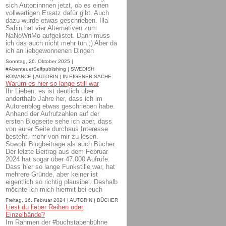
sich Autor:innnen jetzt, ob es einen
vollwertigen Ersatz dafür gibt. Auch
dazu wurde etwas geschrieben. Illa
Sabin hat vier Alternativen zum
NaNoWriMo aufgelistet. Dann muss
ich das auch nicht mehr tun ;) Aber da
ich an liebgewonnenen Dingen
Sonntag, 26. Oktober 2025 |
#AbenteuerSelfpublishing | SWEDISH
ROMANCE | AUTORIN | IN EIGENER SACHE
Warum es hier so lange still war
Ihr Lieben, es ist deutlich über
anderthalb Jahre her, dass ich im
Autorenblog etwas geschrieben habe.
Anhand der Aufrufzahlen auf der
ersten Blogseite sehe ich aber, dass
von eurer Seite durchaus Interesse
besteht, mehr von mir zu lesen.
Sowohl Blogbeiträge als auch Bücher.
Der letzte Beitrag aus dem Februar
2024 hat sogar über 47.000 Aufrufe.
Dass hier so lange Funkstille war, hat
mehrere Gründe, aber keiner ist
eigentlich so richtig plausibel. Deshalb
möchte ich mich hiermit bei euch
Freitag, 16. Februar 2024 | AUTORIN | BÜCHER
Liest du lieber Reihen oder
Einzelbände?
Im Rahmen der #buchstabenbühne