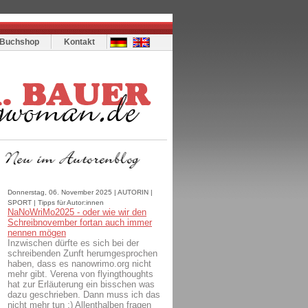
Buchshop
Kontakt
Donnerstag, 06. November 2025 | AUTORIN |
SPORT | Tipps für Autor:innen
NaNoWriMo2025 - oder wie wir den
Schreibnovember fortan auch immer
nennen mögen
Inzwischen dürfte es sich bei der
schreibenden Zunft herumgesprochen
haben, dass es nanowrimo.org nicht
mehr gibt. Verena von flyingthoughts
hat zur Erläuterung ein bisschen was
dazu geschrieben. Dann muss ich das
nicht mehr tun ;) Allenthalben fragen