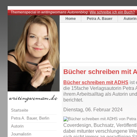
Themenspecial in
writingwomans Autorenblog
:
Wie schreibe ich ein Buch?
Home
Petra A. Bauer
Autorin
Bücher schreiben mit
Bücher schreiben mit ADHS
ist
die 15fache Verlagsautorin Petra 
ihrem Arbeitsalltag als Autorin u
berichtet.
Dienstag, 06. Februar 2024
Startseite
Petra A. Bauer, Berlin
Coverdesign, Buchsatz, Veröffen
Autorin
dabei mitunter verschlungene Weg
Journalistin
sich nicht immer an geradlinige S