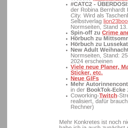
#CATC2 - ÜBERDOS
der Robina Bernhardt
City.
Wird als Tasche
Selbstverlag
lion23boo
Normseiten, Stand 13
Spin-off zu
Crime and
Hörbuch zu Mittso
Hörbuch zu Lussekat
New Adult Weihnach
Normseiten, Stand: 25
2024 erscheinen
Viele neue Planer, M
Sticker, etc.
Neue GIFs
Mehr Autorinnencont
in der
BookTok-Ecke
Coworking-
Twitch
-St
realisiert, dafür brauc
Rechner)
Mehr Konkretes ist noch ni
habe ich ja auch zunächst g