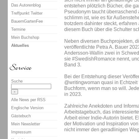
Das Autorenblog
entstehen plötzlich Bücher, die ga
Pseudonym taucht überraschend au
Treffpunkt Twitter
schlimm ist, wie es für Außensteh
BauernGartenFee
trotzdem dahinter steckt, erfahren 
diesem Buch über die Schulter s
Termine
Mein Buchshop
Neben diversen Buchprojekten, die
Aktuelles
veröffentlichte Petra A. Bauer 2
Andersson-Wallin zwei in Schwed
sie #SwedishRomance nennt, und
Band 3.
Bei der Entstehung dieser Veröffe
Suche
@writingwoman quasi in Echtzeit t
Buchform, wenn man so will. Jede
in 2023.
Alle News per RSS
Zahlreiche Anekdoten und Inform
Englische Version
Arbeitstagebuch, das interessierte
Gästebuch
Arbeit einer Indie-Autorin bietet. 
der Motivation und Inspiration von 
Mein Newsletter
nicht immer den geradlinigen We
Impressum