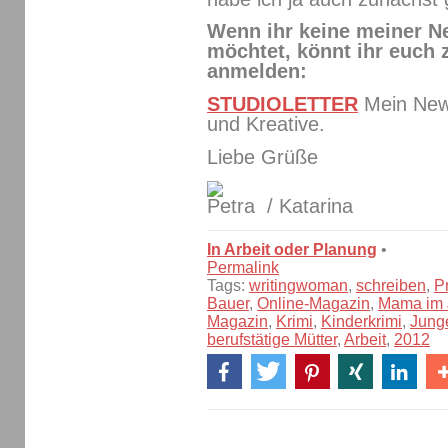
Wenn ihr keine meiner N
möchtet, könnt ihr euch
anmelden:
STUDIOLETTER
Mein News
und Kreative.
Liebe Grüße
/ Katarina
In Arbeit oder Planung
•
Permalink
Tags:
writingwoman
,
schreiben
,
P
Bauer
,
Online-Magazin
,
Mama im 
Magazin
,
Krimi
,
Kinderkrimi
,
Jung
berufstätige Mütter
,
Arbeit
,
2012