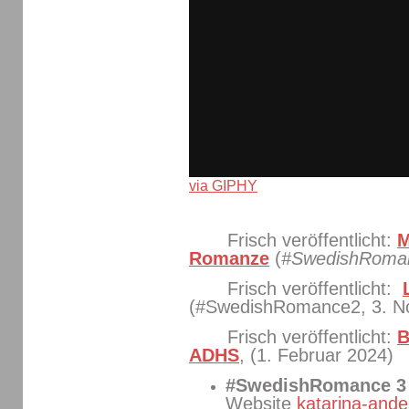
via GIPHY
Frisch veröffentlicht:
M
Romanze
(
#SwedishRoma
Frisch veröffentlicht:
(#SwedishRomance2, 3. N
Frisch veröffentlicht:
B
ADHS
, (1. Februar 2024)
#SwedishRomance 
Website
katarina-ande