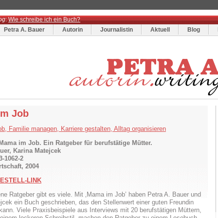
og
:
Wie schreibe ich ein Buch?
Petra A. Bauer
Autorin
Journalistin
Aktuell
Blog
im Job
, Familie managen, Karriere gestalten, Alltag organisieren
Mama im Job. Ein Ratgeber für berufstätige Mütter.
uer, Karina Matejcek
3-1062-2
tschaft, 2004
ESTELL-LINK
ne Ratgeber gibt es viele. Mit ‚Mama im Job’ haben Petra A. Bauer und
jcek ein Buch geschrieben, das den Stellenwert einer guten Freundin
ann. Viele Praxisbeispiele aus Interviews mit 20 berufstätigen Müttern,
 einem lockeren Schreibstil, machen den Ratgeber zu einem Lesebuch,