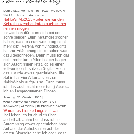
Donnerstag, 06. November 2025 | AUTORIN |
SPORT | Tipps für Autor:innen
NaNoWriMo2025 - oder wie wir den
Schreibnovember fortan auch immer
nennen mögen
Inzwischen dürfte es sich bei der
schreibenden Zunft herumgesprochen
haben, dass es nanowrimo.org nicht
mehr gibt. Verena von flyingthoughts
hat zur Erläuterung ein bisschen was
dazu geschrieben. Dann muss ich das
nicht mehr tun ;) Allenthalben fragen
sich Autor:innnen jetzt, ob es einen
vollwertigen Ersatz dafür gibt. Auch
dazu wurde etwas geschrieben. Illa
Sabin hat vier Alternativen zum
NaNoWriMo aufgelistet. Dann muss
ich das auch nicht mehr tun ;) Aber da
ich an liebgewonnenen Dingen
Sonntag, 26. Oktober 2025 |
#AbenteuerSelfpublishing | SWEDISH
ROMANCE | AUTORIN | IN EIGENER SACHE
Warum es hier so lange still war
Ihr Lieben, es ist deutlich über
anderthalb Jahre her, dass ich im
Autorenblog etwas geschrieben habe.
Anhand der Aufrufzahlen auf der
ersten Blogseite sehe ich aber, dass