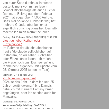
von eurer Seite durchaus Interesse
besteht, mehr von mir zu lesen.
Sowohl Blogbeiträge als auch Bücher.
Der letzte Beitrag aus dem Februar
2024 hat sogar über 47.000 Aufrufe.
Dass hier so lange Funkstille war, hat
mehrere Gründe, aber keiner ist
eigentlich so richtig plausibel. Deshalb
möchte ich mich hiermit bei euch
Freitag, 16. Februar 2024 | AUTORIN | BÜCHER
Liest du lieber Reihen oder
Einzelbände?
Im Rahmen der #buchstabenbühne
fragt @derclubderselfpublisher auf
Instagram, ob wir lieber Buchreihen
oder Einzelbände lesen. Ich möchte
die Frage noch um "Buchserien" und
"schreiben" ergänzen. Mit Update vom
25. Oktober 2025 (unten im Text)
Mittwoch, 07. Februar 2024
25 Jahre writingwoman!
2024 ist das Jahr, in dem ich seit 25
Jahren „writingwoman“ bin. Damals
habe ich mit meinem Fantasyroman
angefangen, aber ich schrieb auch für
Magazine.
Dienstag, 06. Februar 2024 |
#AbenteuerSelfpublishing | SWEDISH
ROMANCE | EBOOKS | SELFPUBLISHING |