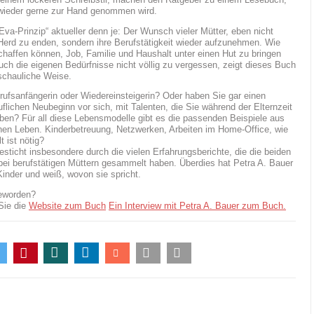
wieder gerne zur Hand genommen wird.
va-Prinzip“ aktueller denn je: Der Wunsch vieler Mütter, eben nicht
Herd zu enden, sondern ihre Berufstätigkeit wieder aufzunehmen. Wie
chaffen können, Job, Familie und Haushalt unter einen Hut zu bringen
uch die eigenen Bedürfnisse nicht völlig zu vergessen, zeigt dieses Buch
schauliche Weise.
rufsanfängerin oder Wiedereinsteigerin? Oder haben Sie gar einen
uflichen Neubeginn vor sich, mit Talenten, die Sie während der Elternzeit
ben? Für all diese Lebensmodelle gibt es die passenden Beispiele aus
hen Leben. Kinderbetreuung, Netzwerken, Arbeiten im Home-Office, wie
t ist nötig?
sticht insbesondere durch die vielen Erfahrungsberichte, die die beiden
bei berufstätigen Müttern gesammelt haben. Überdies hat Petra A. Bauer
Kinder und weiß, wovon sie spricht.
geworden?
 Sie die
Website zum Buch
Ein Interview mit Petra A. Bauer zum Buch.