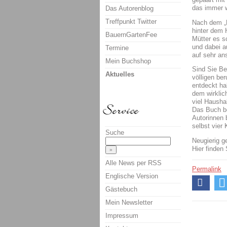
das immer 
Das Autorenblog
Treffpunkt Twitter
Nach dem „E
hinter dem 
BauernGartenFee
Mütter es s
und dabei a
Termine
auf sehr an
Mein Buchshop
Sind Sie Be
Aktuelles
völligen ber
entdeckt ha
dem wirklic
viel Haushal
Das Buch be
Autorinnen 
selbst vier 
Suche
Neugierig 
Hier finden
Alle News per RSS
Permalink
Englische Version
Gästebuch
Mein Newsletter
Impressum