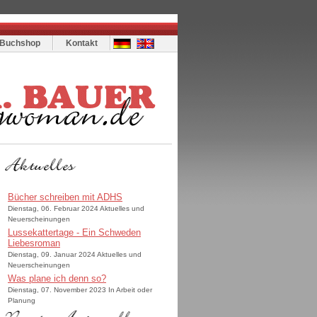
Buchshop
Kontakt
Bücher schreiben mit ADHS
Dienstag, 06. Februar 2024 Aktuelles und
Neuerscheinungen
Lussekattertage - Ein Schweden
Liebesroman
Dienstag, 09. Januar 2024 Aktuelles und
Neuerscheinungen
Was plane ich denn so?
Dienstag, 07. November 2023 In Arbeit oder
Planung