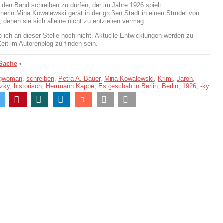
, den Band schreiben zu dürfen, der im Jahre 1926 spielt:
inerin Mina Kowalewski gerät in der großen Stadt in einen Strudel von
, denen sie sich alleine nicht zu entziehen vermag.
e ich an dieser Stelle noch nicht. Aktuelle Entwicklungen werden zu
eit im Autorenblog zu finden sein.
 Sache
•
ngwoman
,
schreiben
,
Petra A. Bauer
,
Mina Kowalewski
,
Krimi
,
Jaron
,
tzky
,
historisch
,
Herrmann Kappe
,
Es geschah in Berlin
,
Berlin
,
1926
,
-ky