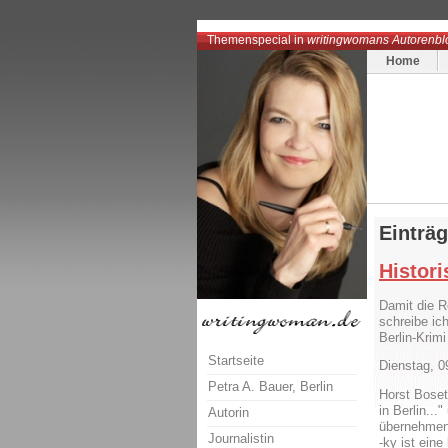
Themenspecial in
writingwomans Autorenbl
Home
Einträ
Histori
Damit die R
schreibe ich
Berlin-Krim
Startseite
Dienstag, 
Petra A. Bauer, Berlin
Horst Boset
in Berlin..
Autorin
übernehmen
Journalistin
-ky ist ein