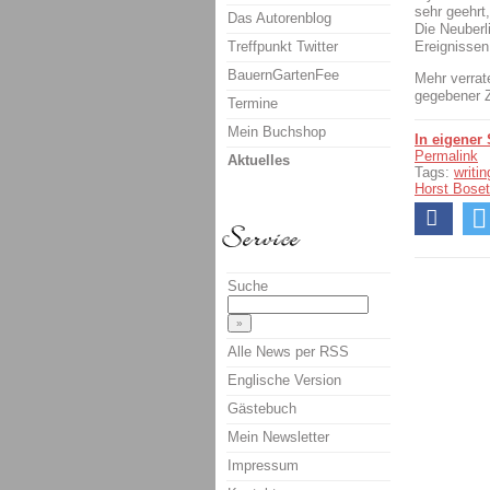
sehr geehrt
Das Autorenblog
Die Neuberl
Treffpunkt Twitter
Ereignissen
BauernGartenFee
Mehr verrat
gegebener Z
Termine
Mein Buchshop
In eigener
Permalink
Aktuelles
Tags:
writi
Horst Bose
Suche
Alle News per RSS
Englische Version
Gästebuch
Mein Newsletter
Impressum