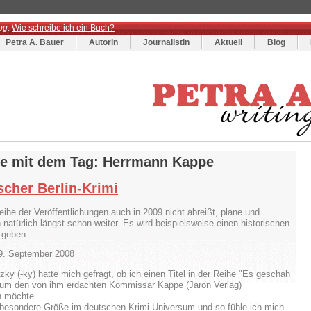
og
:
Wie schreibe ich ein Buch?
Petra A. Bauer
Autorin
Journalistin
Aktuell
Blog
ge mit dem Tag: Herrmann Kappe
scher Berlin-Krimi
eihe der Veröffentlichungen auch in 2009 nicht abreißt, plane und
 natürlich längst schon weiter. Es wird beispielsweise einen historischen
i geben.
09. September 2008
zky (-ky) hatte mich gefragt, ob ich einen Titel in der Reihe "Es geschah
." um den von ihm erdachten Kommissar Kappe (Jaron Verlag)
 möchte.
e besondere Größe im deutschen Krimi-Universum und so fühle ich mich