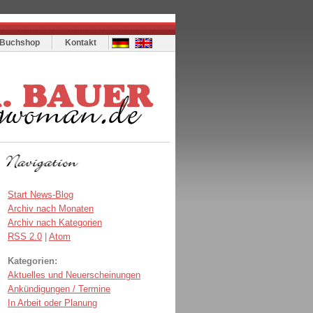
Buchshop
Kontakt
Start News-Blog
Archiv nach Monaten
Archiv nach Kategorien
RSS 2.0
|
Atom
Kategorien:
Aktuelles und Neuerscheinungen
Ankündigungen / Termine
In Arbeit oder Planung