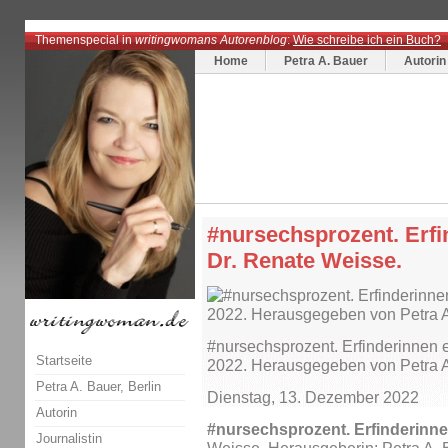
Themenspecial in
writingwomans Autorenblog
:
Wie schreibe ich ein Buch?
Home
Petra A. Bauer
Autorin
#nursechsprozent. Erfi
Dr. Renate Weisse.
#nursechsprozent. Erfinderinnen 
Startseite
2022. Herausgegeben von Petra A
Petra A. Bauer, Berlin
Dienstag, 13. Dezember 2022
Autorin
#nursechsprozent. Erfinderinn
Journalistin