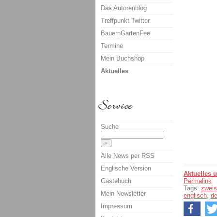
Das Autorenblog
Treffpunkt Twitter
BauernGartenFee
Termine
Mein Buchshop
Aktuelles
Suche
Alle News per RSS
Englische Version
Aktuelles 
Gästebuch
Permalink
Tags:
zweis
Mein Newsletter
englisch
,
d
Impressum