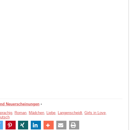
und Neuerscheinungen
•
prachig
,
Roman
,
Mädchen
,
Liebe
,
Langenscheidt
,
Girls in Love
,
eutsch