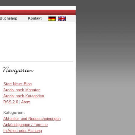
Buchshop
Kontakt
Start News-Blog
Archiv nach Monaten
Archiv nach Kategorien
RSS 2.0
|
Atom
Kategorien:
Aktuelles und Neuerscheinungen
Ankündigungen / Termine
In Arbeit oder Planung