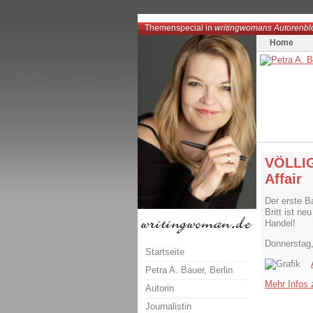
Themenspecial in
writingwomans Autorenbl
Home
VÖLLIG
Affair
Der erste B
Britt ist n
Handel!
Donnerstag,
Startseite
Petra A. Bauer, Berlin
Mehr Infos z
Autorin
Journalistin