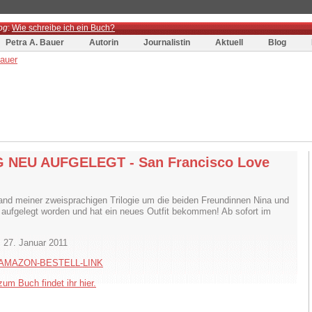
og
:
Wie schreibe ich ein Buch?
Petra A. Bauer
Autorin
Journalistin
Aktuell
Blog
 NEU AUFGELEGT - San Francisco Love
and meiner zweisprachigen Trilogie um die beiden Freundinnen Nina und
eu aufgelegt worden und hat ein neues Outfit bekommen! Ab sofort im
 27. Januar 2011
AMAZON-BESTELL-LINK
um Buch findet ihr hier.