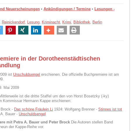
und Neuerscheinungen
•
Ankündigungen / Termine
•
Lesungen -
,
Reinickendorf
,
Lesung
,
Kriminacht
,
Krimi
,
Bibliothek
,
Berlin
emiere in der Dorotheenstädtischen
ndlung
2009 ist
Unschuldsengel
erschienen. Die offizielle Buchpremiere ist am
09.
9. Mai 2009
Mittlerweile ist die dritte Staffel um den von Horst Bosetzky (-ky)
en Kommissar Hermann Kappe erschienen:
 Brock -
Das schöne Fräulein Li
1924: Wolfgang Brenner -
Stinnes ist tot
 A. Bauer -
Unschuldsengel
re mit Petra A. Bauer und Peter Brock
Die Autoren stellen Band
neun der Kappe-Reihe vor.