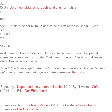
 Juni
:00 Uhr
Dorotheenstädtische Buchhandlung
Turmstr. 5
n
Euro
gel. Ein historischer Krimi in der Reihe
Es geschah in Berlin ...
von
uer
g, 2009
ten
736020
wski versucht anno 1926 ihr Glück in Berlin. Kommissar Kappe hat
 einem Serienmörder zu tun, der Mädchen mit einem Seidenschal fesselt
eßend bestialisch ermordet.
h ist "Unschuldsengel" daher nicht nur ein von der ersten bis zur letzten
ageturner, sondern ein gelungenes Sittengemälde.
Krimi-Forum
 Bosetzky -
Kappe und die verkohlte Leiche
1912: Sybil Volks -
Café
n
1914: Jan Eik -
Der Ehrenmord
 Bosetzky / Jan Eik -
Nach Verdun
1918: Iris Leister -
Novembertod
 Bosetzky -
Der Lustmörder