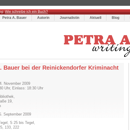
og
:
Wie schreibe ich ein Buch?
Petra A. Bauer
Autorin
Journalistin
Aktuell
Blog
. Bauer bei der Reinickendorfer Kriminacht
4. November 2009
30 Uhr, Einlass: 18:30 Uhr
bliothek,
raße 19,
n
15. September 2009
Tegel, S 25 bis Tegel,
5, 133, 222