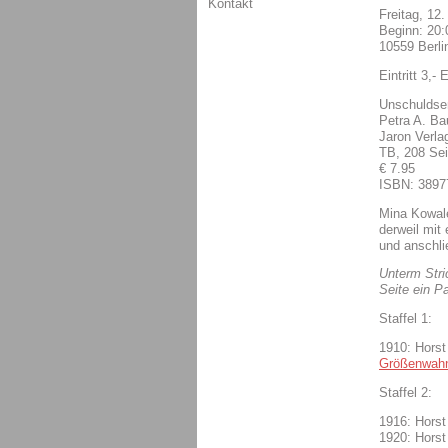
Kontakt
Freitag, 12.
Beginn: 20
10559 Berli
Eintritt 3,- 
Unschuldsen
Petra A. Ba
Jaron Verla
TB, 208 Sei
€ 7.95
ISBN: 3897
Mina Kowale
derweil mit
und anschli
Unterm Stric
Seite ein P
Staffel 1:
1910: Horst
Größenwah
Staffel 2:
1916: Horst
1920: Horst