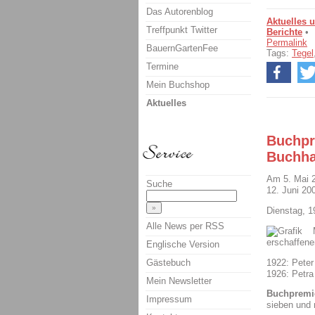
Das Autorenblog
Aktuelles 
Treffpunkt Twitter
Berichte
•
Permalink
BauernGartenFee
Tags:
Tegel
Termine
Mein Buchshop
Aktuelles
Buchpr
Buchha
Am 5. Mai 
Suche
12. Juni 20
Dienstag, 1
Alle News per RSS
erschaffen
Englische Version
Gästebuch
1922: Peter
1926: Petra
Mein Newsletter
Buchpremie
Impressum
sieben und 