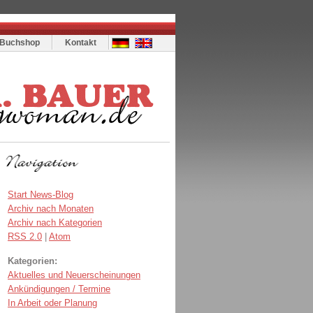
Buchshop
Kontakt
Start News-Blog
Archiv nach Monaten
Archiv nach Kategorien
RSS 2.0
|
Atom
Kategorien:
Aktuelles und Neuerscheinungen
Ankündigungen / Termine
In Arbeit oder Planung