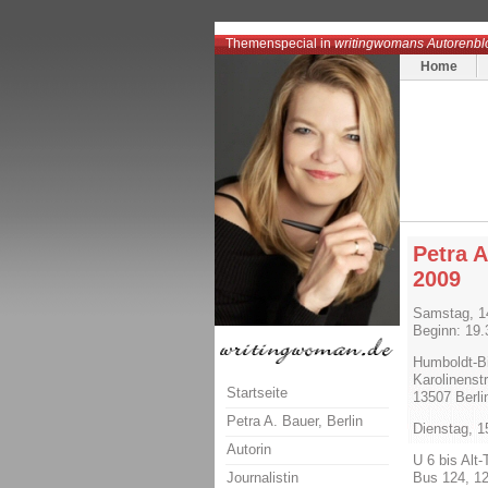
Themenspecial in
writingwomans Autorenbl
Home
Petra A
2009
Samstag, 1
Beginn: 19.
Humboldt-Bi
Karolinenst
Startseite
13507 Berli
Petra A. Bauer, Berlin
Dienstag, 
Autorin
U 6 bis Alt-
Journalistin
Bus 124, 12