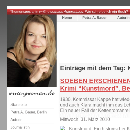
Themenspecial in
writingwomans Autorenblog
:
Wie schreibe ich ein Buch?
Home
Petra A. Bauer
Autorin
Einträge mit dem Tag:
SOEBEN ERSCHIENEN: 
Krimi “Kunstmord”. Ber
1930. Kommissar Kappe hat wieder
Startseite
und auch Klara macht ihm das Le
Ein neuer Fall der Kettenromanrei
Petra A. Bauer, Berlin
Mittwoch, 31. März 2010
Autorin
Journalistin
Kunstmord. Ein historischer K