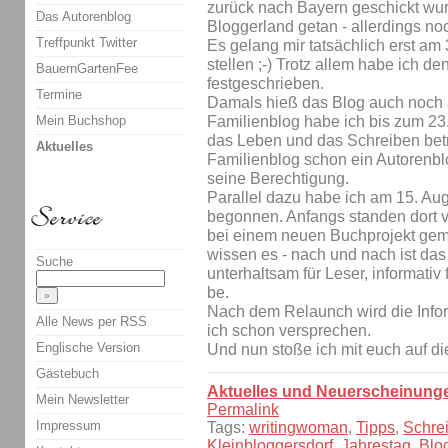
zurück nach Bayern geschickt wurd
Das Autorenblog
Bloggerland getan - allerdings no
Treffpunkt Twitter
Es gelang mir tatsächlich erst am 
stellen ;-) Trotz allem habe ich d
BauernGartenFee
festgeschrieben.
Termine
Damals hieß das Blog auch noch 
Mein Buchshop
Familienblog habe ich bis zum 23.
das Leben und das Schreiben betr
Aktuelles
Familienblog schon ein Autorenblo
seine Berechtigung.
Parallel dazu habe ich am 15. Au
begonnen. Anfangs standen dort vo
bei einem neuen Buchprojekt gema
wissen es - nach und nach ist da
Suche
unterhaltsam für Leser, informativ 
be.
Nach dem Relaunch wird die Infor
Alle News per RSS
ich schon versprechen.
Englische Version
Und nun stoße ich mit euch auf di
Gästebuch
Aktuelles und Neuerscheinung
Mein Newsletter
Permalink
Impressum
Tags:
writingwoman
,
Tipps
,
Schrei
Kleinbloggersdorf
,
Jahrestag
,
Blo