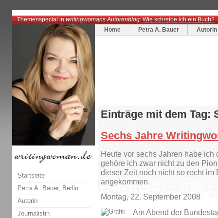
Themenspecial in
writingwomans Autorenblog
:
Wie schreibe ich ein Buch?
Home
Petra A. Bauer
Autorin
Einträge mit dem Tag: 
Sechs Jahre Writingw
Heute vor sechs Jahren habe ich 
gehöre ich zwar nicht zu den Pio
dieser Zeit noch nicht so recht i
Startseite
angekommen.
Petra A. Bauer, Berlin
Montag, 22. September 2008
Autorin
Am Abend der Bundestag
Journalistin