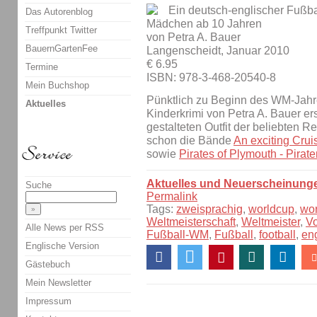
Ein deutsch-englischer Fußba
Das Autorenblog
Mädchen ab 10 Jahren
Treffpunkt Twitter
von Petra A. Bauer
BauernGartenFee
Langenscheidt, Januar 2010
€ 6.95
Termine
ISBN: 978-3-468-20540-8
Mein Buchshop
Pünktlich zu Beginn des WM-Jahr
Aktuelles
Kinderkrimi von Petra A. Bauer er
gestalteten Outfit der beliebten Re
schon die Bände
An exciting Crui
sowie
Pirates of Plymouth - Pirat
Aktuelles und Neuerscheinung
Suche
Permalink
Tags:
zweisprachig
,
worldcup
,
wo
Weltmeisterschaft
,
Weltmeister
,
V
Alle News per RSS
Fußball-WM
,
Fußball
,
football
,
en
Englische Version
Gästebuch
Mein Newsletter
Impressum