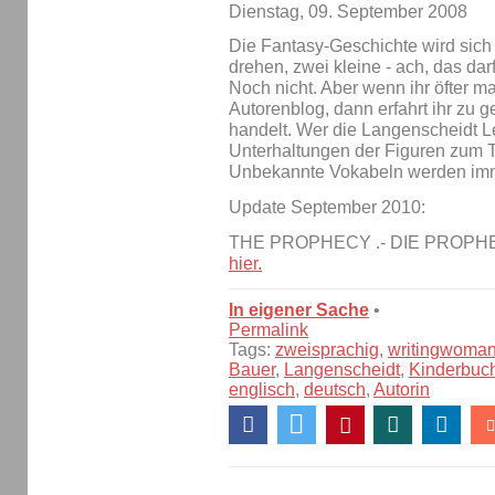
Dienstag, 09. September 2008
Die Fantasy-Geschichte wird sich
drehen, zwei kleine - ach, das darf
Noch nicht. Aber wenn ihr öfter ma
Autorenblog, dann erfahrt ihr zu 
handelt. Wer die Langenscheidt Le
Unterhaltungen der Figuren zum Te
Unbekannte Vokabeln werden imme
Update September 2010:
THE PROPHECY .- DIE PROPHEZ
hier.
In eigener Sache
•
Permalink
Tags:
zweisprachig
,
writingwoma
Bauer
,
Langenscheidt
,
Kinderbuc
englisch
,
deutsch
,
Autorin