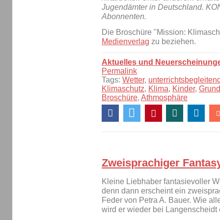
Jugendämter in Deutschland. KON
Abonnenten.
Die Broschüre "Mission: Klimaschu
Medienverlag
zu beziehen.
Aktuelles und Neuerscheinung
Permalink
Tags:
Wetter
,
unterrichtsbegleiten
Klimaschutz
,
Klima
,
Kinder
,
Grund
Broschüre
,
Athmosphäre
Zweisprachiger Fantas
Kleine Liebhaber fantasievoller W
denn dann erscheint ein zweispr
Feder von Petra A. Bauer. Wie all
wird er wieder bei Langenscheidt