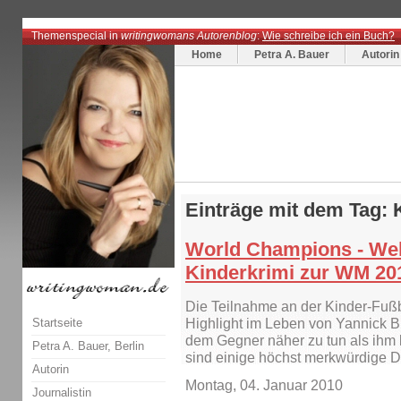
Themenspecial in
writingwomans Autorenblog
:
Wie schreibe ich ein Buch?
Home
Petra A. Bauer
Autorin
Einträge mit dem Tag: 
World Champions - Welt
Kinderkrimi zur WM 20
Die Teilnahme an der Kinder-Fußb
Startseite
Highlight im Leben von Yannick Bu
dem Gegner näher zu tun als ihm l
Petra A. Bauer, Berlin
sind einige höchst merkwürdige 
Autorin
Montag, 04. Januar 2010
Journalistin