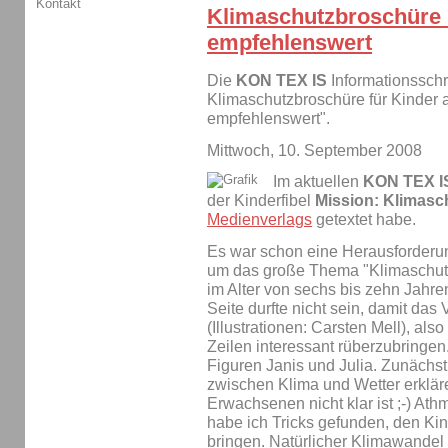
Kontakt
Klimaschutzbroschüre 
empfehlenswert
Die
KON TEX IS
Informationsschri
Klimaschutzbroschüre für Kinder 
empfehlenswert".
Mittwoch, 10. September 2008
Im aktuellen
KON TEX I
der Kinderfibel
Mission: Klimasc
Medienverlags
getextet habe.
Es war schon eine Herausforderu
um das große Thema "Klimaschutz"
im Alter von sechs bis zehn Jahren
Seite durfte nicht sein, damit das
(Illustrationen: Carsten Mell), als
Zeilen interessant rüberzubringen
Figuren Janis und Julia. Zunächst
zwischen Klima und Wetter erklä
Erwachsenen nicht klar ist ;-) At
habe ich Tricks gefunden, den Kin
bringen. Natürlicher Klimawandel 