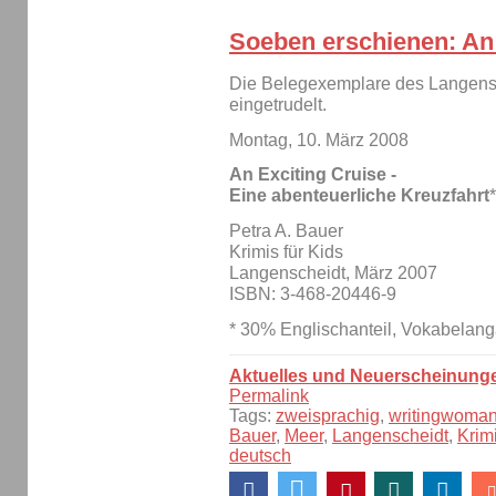
Soeben erschienen: An 
Die Belegexemplare des Langensch
eingetrudelt.
Montag, 10. März 2008
An Exciting Cruise -
Eine abenteuerliche Kreuzfahrt
*
Petra A. Bauer
Krimis für Kids
Langenscheidt, März 2007
ISBN: 3-468-20446-9
* 30% Englischanteil, Vokabelanga
Aktuelles und Neuerscheinung
Permalink
Tags:
zweisprachig
,
writingwoma
Bauer
,
Meer
,
Langenscheidt
,
Krim
deutsch