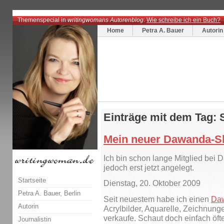
Themenspecial in
writingwomans Autorenblog
:
Wie schreibe ich ein Buch?
Home
Petra A. Bauer
Autorin
Einträge mit dem Tag:
Mein neuer Dawanda-S
Ich bin schon lange Mitglied bei
jedoch erst jetzt angelegt.
Startseite
Dienstag, 20. Oktober 2009
Petra A. Bauer, Berlin
Seit neuestem habe ich einen
Da
Autorin
Acrylbilder, Aquarelle, Zeichnun
verkaufe. Schaut doch einfach öfte
Journalistin