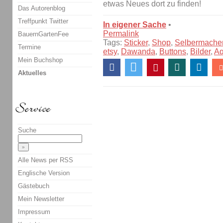
etwas Neues dort zu finden!
Das Autorenblog
Treffpunkt Twitter
In eigener Sache
•
Permalink
BauernGartenFee
Tags:
Sticker
,
Shop
,
Selbermache
Termine
etsy
,
Dawanda
,
Buttons
,
Bilder
,
Aq
Mein Buchshop
Aktuelles
Suche
Alle News per RSS
Englische Version
Gästebuch
Mein Newsletter
Impressum