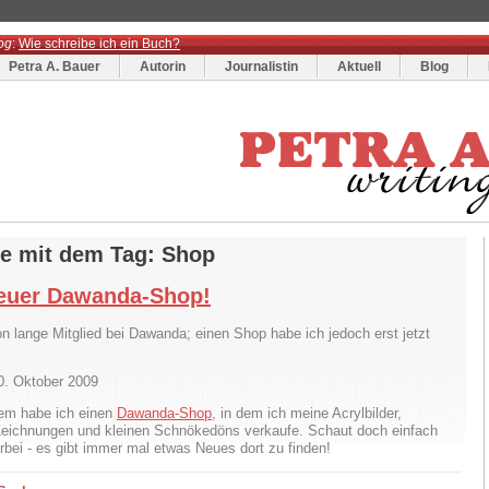
og
:
Wie schreibe ich ein Buch?
Petra A. Bauer
Autorin
Journalistin
Aktuell
Blog
ge mit dem Tag: Shop
euer Dawanda-Shop!
on lange Mitglied bei Dawanda; einen Shop habe ich jedoch erst jetzt
0. Oktober 2009
tem habe ich einen
Dawanda-Shop
, in dem ich meine Acrylbilder,
Zeichnungen und kleinen Schnökedöns verkaufe. Schaut doch einfach
orbei - es gibt immer mal etwas Neues dort zu finden!