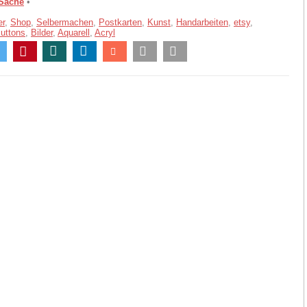
 Sache
•
er
,
Shop
,
Selbermachen
,
Postkarten
,
Kunst
,
Handarbeiten
,
etsy
,
uttons
,
Bilder
,
Aquarell
,
Acryl