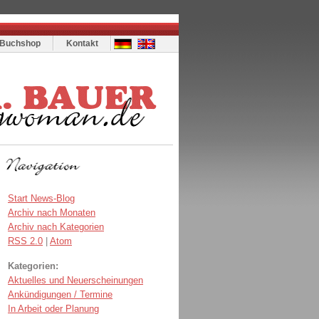
Buchshop
Kontakt
Start News-Blog
Archiv nach Monaten
Archiv nach Kategorien
RSS 2.0
|
Atom
Kategorien:
Aktuelles und Neuerscheinungen
Ankündigungen / Termine
In Arbeit oder Planung