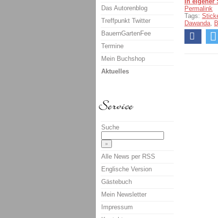
In eigener
Das Autorenblog
Permalink
Tags:
Stick
Treffpunkt Twitter
Dawanda
,
B
BauernGartenFee
Termine
Mein Buchshop
Aktuelles
Suche
Alle News per RSS
Englische Version
Gästebuch
Mein Newsletter
Impressum