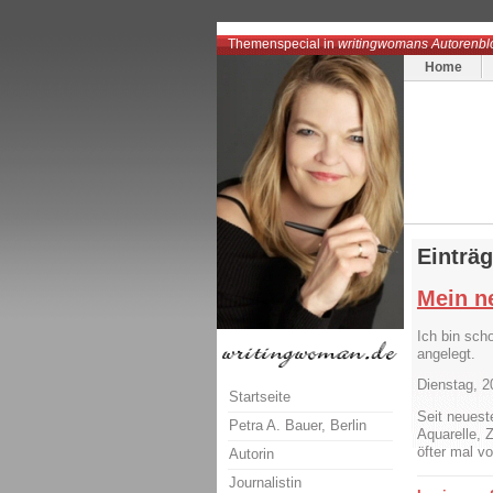
Themenspecial in
writingwomans Autorenbl
Home
Einträ
Mein n
Ich bin sch
angelegt.
Dienstag, 2
Startseite
Seit neues
Petra A. Bauer, Berlin
Aquarelle, 
öfter mal v
Autorin
Journalistin