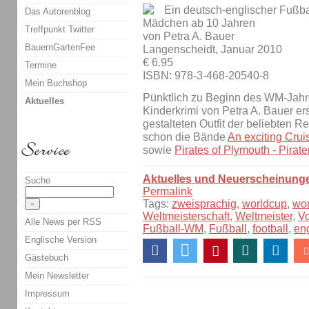
Ein deutsch-englischer Fußba
Das Autorenblog
Mädchen ab 10 Jahren
Treffpunkt Twitter
von Petra A. Bauer
BauernGartenFee
Langenscheidt, Januar 2010
€ 6.95
Termine
ISBN: 978-3-468-20540-8
Mein Buchshop
Pünktlich zu Beginn des WM-Jahr
Aktuelles
Kinderkrimi von Petra A. Bauer er
gestalteten Outfit der beliebten Re
schon die Bände
An exciting Crui
sowie
Pirates of Plymouth - Pirat
Aktuelles und Neuerscheinung
Suche
Permalink
Tags:
zweisprachig
,
worldcup
,
wo
Weltmeisterschaft
,
Weltmeister
,
V
Alle News per RSS
Fußball-WM
,
Fußball
,
football
,
en
Englische Version
Gästebuch
Mein Newsletter
Impressum