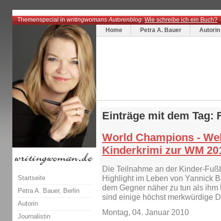
Themenspecial in
writingwomans Autorenblog
:
Wie schreibe ich ein Buch?
Home
Petra A. Bauer
Autorin
Einträge mit dem Tag: 
World Champions - Welt
Kinderkrimi zur WM 20
Die Teilnahme an der Kinder-Fußb
Startseite
Highlight im Leben von Yannick Bu
dem Gegner näher zu tun als ihm l
Petra A. Bauer, Berlin
sind einige höchst merkwürdige 
Autorin
Montag, 04. Januar 2010
Journalistin