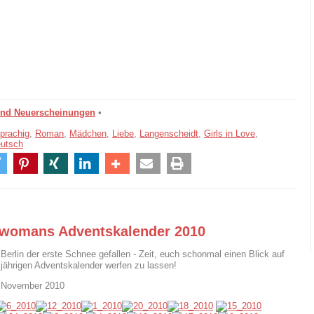
und Neuerscheinungen
•
prachig
,
Roman
,
Mädchen
,
Liebe
,
Langenscheidt
,
Girls in Love
,
eutsch
gwomans Adventskalender 2010
 Berlin der erste Schnee gefallen - Zeit, euch schonmal einen Blick auf
jährigen Adventskalender werfen zu lassen!
. November 2010