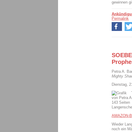
gewinnen gi
Ankündigu
Permalink
SOEBEN
Prophe
Petra A. Ba
Mighty Sha
Dienstag, 
von Petra A
143 Seiten
Langensche
AMAZON-B
Wieder Lang
noch ein Mä