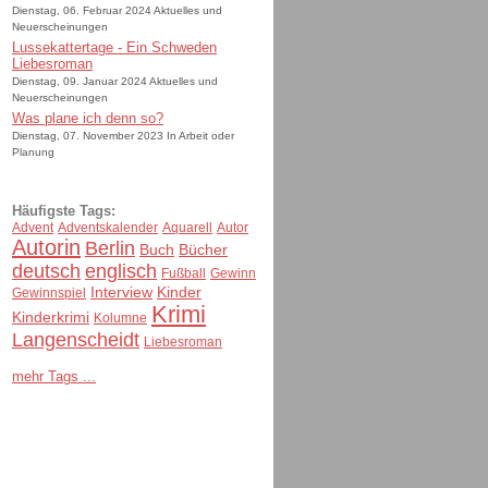
Dienstag, 06. Februar 2024 Aktuelles und
Neuerscheinungen
Lussekattertage - Ein Schweden
Liebesroman
Dienstag, 09. Januar 2024 Aktuelles und
Neuerscheinungen
Was plane ich denn so?
Dienstag, 07. November 2023 In Arbeit oder
Planung
Häufigste Tags:
Advent
Adventskalender
Aquarell
Autor
Autorin
Berlin
Buch
Bücher
deutsch
englisch
Fußball
Gewinn
Interview
Kinder
Gewinnspiel
Krimi
Kinderkrimi
Kolumne
Langenscheidt
Liebesroman
mehr Tags ...