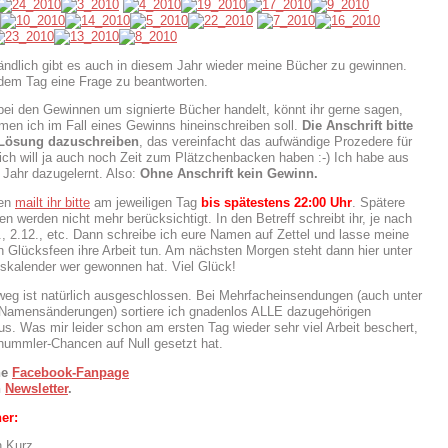
ändlich gibt es auch in diesem Jahr wieder meine Bücher zu gewinnen.
edem Tag eine Frage zu beantworten.
bei den Gewinnen um signierte Bücher handelt, könnt ihr gerne sagen,
en ich im Fall eines Gewinns hineinschreiben soll.
Die Anschrift bitte
 Lösung dazuschreiben
, das vereinfacht das aufwändige Prozedere für
ich will ja auch noch Zeit zum Plätzchenbacken haben :-) Ich habe aus
 Jahr dazugelernt. Also:
Ohne Anschrift kein Gewinn.
ten
mailt ihr bitte
am jeweiligen Tag
bis spätestens 22:00 Uhr
. Spätere
n werden nicht mehr berücksichtigt. In den Betreff schreibt ihr, je nach
, 2.12., etc. Dann schreibe ich eure Namen auf Zettel und lasse meine
n Glücksfeen ihre Arbeit tun. Am nächsten Morgen steht dann hier unter
kalender wer gewonnen hat. Viel Glück!
eg ist natürlich ausgeschlossen. Bei Mehrfacheinsendungen (auch unter
 Namensänderungen) sortiere ich gnadenlos ALLE dazugehörigen
s. Was mir leider schon am ersten Tag wieder sehr viel Arbeit beschert,
hummler-Chancen auf Null gesetzt hat.
ne
Facebook-Fanpage
n
Newsletter
.
er:
n Kurz