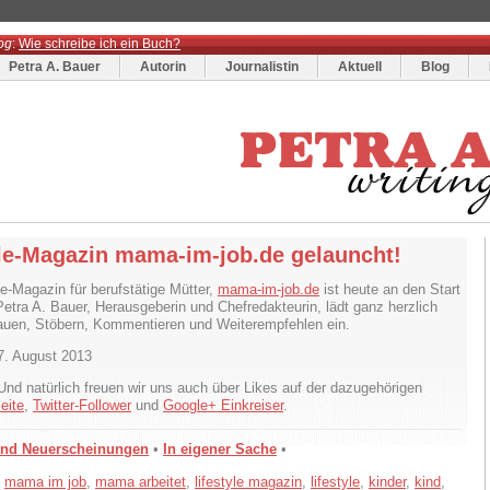
og
:
Wie schreibe ich ein Buch?
Petra A. Bauer
Autorin
Journalistin
Aktuell
Blog
yle-Magazin mama-im-job.de gelauncht!
le-Magazin für berufstätige Mütter,
mama-im-job.de
ist heute an den Start
etra A. Bauer, Herausgeberin und Chefredakteurin, lädt ganz herzlich
uen, Stöbern, Kommentieren und Weiterempfehlen ein.
7. August 2013
Und natürlich freuen wir uns auch über Likes auf der dazugehörigen
eite
,
Twitter-Follower
und
Google+ Einkreiser
.
und Neuerscheinungen
•
In eigener Sache
•
,
mama im job
,
mama arbeitet
,
lifestyle magazin
,
lifestyle
,
kinder
,
kind
,