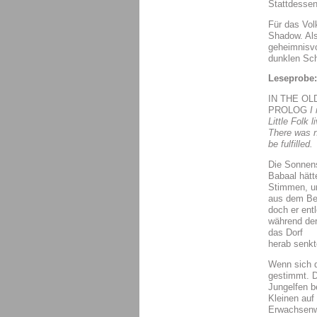
Stattdessen
Für das Vol
Shadow. Als
geheimnisvo
dunklen Sch
Leseprobe:
IN THE OL
PROLOG
I
Little Folk 
There was n
be fulfilled.
Die Sonnens
Babaal hätt
Stimmen, un
aus dem Bet
doch er ent
während der
das Dorf
herab senkt
Wenn sich de
gestimmt. D
Jungelfen b
Kleinen auf
Erwachsenwe