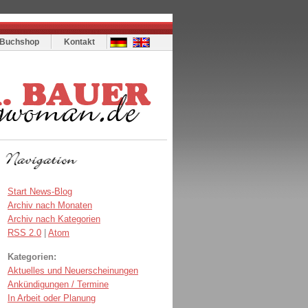
Buchshop
Kontakt
Start News-Blog
Archiv nach Monaten
Archiv nach Kategorien
RSS 2.0
|
Atom
Kategorien:
Aktuelles und Neuerscheinungen
Ankündigungen / Termine
In Arbeit oder Planung