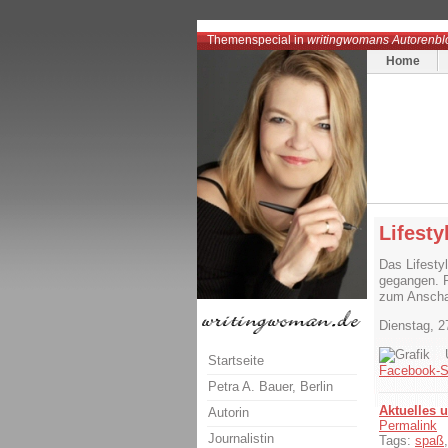
Themenspecial in
writingwomans Autorenbl
Home
Lifest
Das Lifesty
gegangen. P
zum Anscha
Dienstag, 2
Startseite
Facebook-S
Petra A. Bauer, Berlin
Aktuelles 
Autorin
Permalink
Journalistin
Tags:
spaß