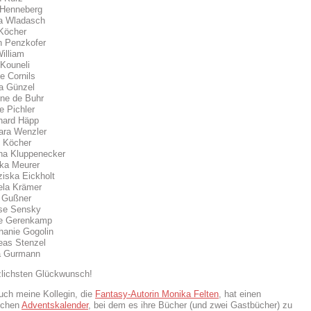
 Henneberg
ea Wladasch
 Köcher
n Penzkofer
William
 Kouneli
e Cornils
a Günzel
nne de Buhr
e Pichler
hard Häpp
ara Wenzler
e Köcher
na Kluppenecker
ika Meurer
ziska Eickholt
ela Krämer
a Gußner
ise Sensky
ke Gerenkamp
hanie Gogolin
eas Stenzel
a Gurmann
zlichsten Glückwunsch!
uch meine Kollegin, die
Fantasy-Autorin Monika Felten
, hat einen
schen
Adventskalender
, bei dem es ihre Bücher (und zwei Gastbücher) zu