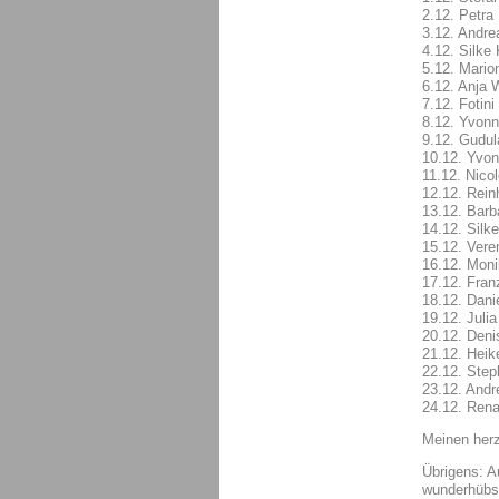
2.12. Petra
3.12. Andr
4.12. Silke
5.12. Mario
6.12. Anja 
7.12. Fotini
8.12. Yvonn
9.12. Gudul
10.12. Yvo
11.12. Nicol
12.12. Rein
13.12. Barb
14.12. Silk
15.12. Vere
16.12. Mon
17.12. Fran
18.12. Dani
19.12. Juli
20.12. Den
21.12. Hei
22.12. Step
23.12. Andr
24.12. Ren
Meinen her
Übrigens: A
wunderhüb