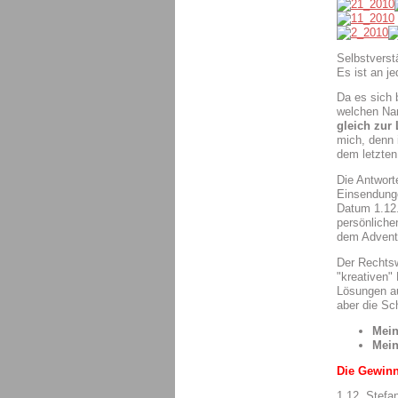
Selbstverst
Es ist an j
Da es sich 
welchen Nam
gleich zur
mich, denn 
dem letzten
Die Antwor
Einsendunge
Datum 1.12.
persönliche
dem Advents
Der Rechtsw
"kreativen"
Lösungen au
aber die Sc
Mei
Mei
Die Gewinn
1.12. Stefa