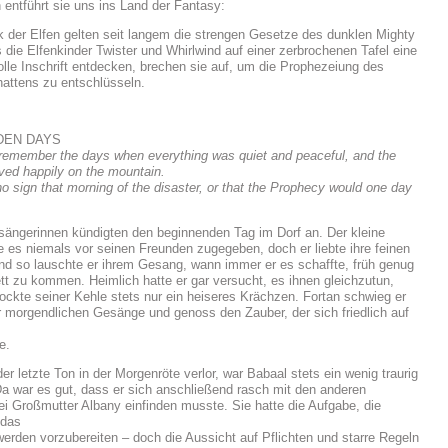
 entführt sie uns ins Land der Fantasy:
k der Elfen gelten seit langem die strengen Gesetze des dunklen Mighty
 die Elfenkinder Twister und Whirlwind auf einer zerbrochenen Tafel eine
lle Inschrift entdecken, brechen sie auf, um die Prophezeiung des
attens zu entschlüsseln.
DEN DAYS
 remember the days when everything was quiet and peaceful, and the
lived happily on the mountain.
o sign that morning of the disaster, or that the Prophecy would one day
ängerinnen kündigten den beginnenden Tag im Dorf an. Der kleine
e es niemals vor seinen Freunden zugegeben, doch er liebte ihre feinen
d so lauschte er ihrem Gesang, wann immer er es schaffte, früh genug
t zu kommen. Heimlich hatte er gar versucht, es ihnen gleichzutun,
lockte seiner Kehle stets nur ein heiseres Krächzen. Fortan schwieg er
 morgendlichen Gesänge und genoss den Zauber, der sich friedlich auf
e.
r letzte Ton in der Morgenröte verlor, war Babaal stets ein wenig traurig
a war es gut, dass er sich anschließend rasch mit den anderen
ei Großmutter Albany einfinden musste. Sie hatte die Aufgabe, die
 das
rden vorzubereiten – doch die Aussicht auf Pflichten und starre Regeln