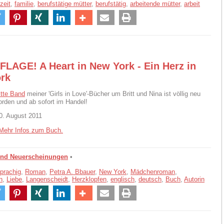
izeit
,
familie
,
berufstätige mütter
,
berufstätig
,
arbeitende mütter
,
arbeit
LAGE! A Heart in New York - Ein Herz in
rk
itte Band
meiner 'Girls in Love'-Bücher um Britt und Nina ist völlig neu
orden und ab sofort im Handel!
0. August 2011
Mehr Infos zum Buch.
und Neuerscheinungen
•
prachig
,
Roman
,
Petra A. Bbauer
,
New York
,
Mädchenroman
,
n
,
Liebe
,
Langenscheidt
,
Herzklopfen
,
englisch
,
deutsch
,
Buch
,
Autorin