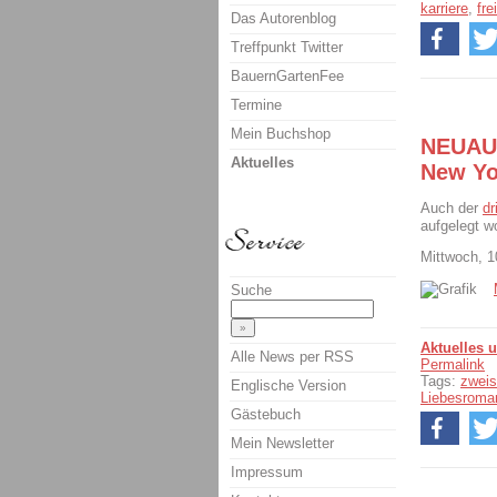
karriere
,
fre
Das Autorenblog
Treffpunkt Twitter
BauernGartenFee
Termine
Mein Buchshop
NEUAUF
Aktuelles
New Yo
Auch der
dr
aufgelegt w
Mittwoch, 1
Suche
Aktuelles 
Alle News per RSS
Permalink
Tags:
zweis
Englische Version
Liebesroma
Gästebuch
Mein Newsletter
Impressum