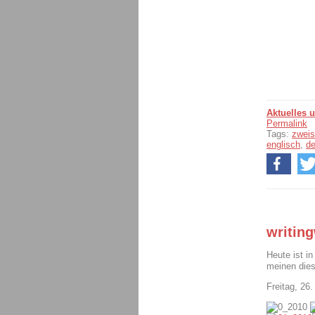
Aktuelles 
Permalink
Tags:
zweis
englisch
,
d
writin
Heute ist in
meinen dies
Freitag, 26